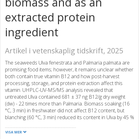
biomass and as an
extracted protein
ingredient
Artikel i vetenskaplig tidskrift, 2025
The seaweeds Ulva fenestrata and Palmaria palmata are
promising food items; however, it remains unclear whether
both contain true vitamin B12 and how post-harvest
processing, storage, and protein extraction affect this
vitamin. UHPLC-UV-MS/MS analysis revealed that
untreated Ulva contained 681 ± 37 ng B12/g dry weight
(dw) - 22 times more than Palmaria. Biomass soaking (16
°C, 3 min) in freshwater did not affect B12 content, but
blanching (60 °C, 3 min) reduced its content in Ulva by 45 %
(dw basis) and 61 % (protein content basis). Oven-drying
and freeze-drying equally preserved B12; both techniques
VISA MER
maintained B12 content during room-temperature dark