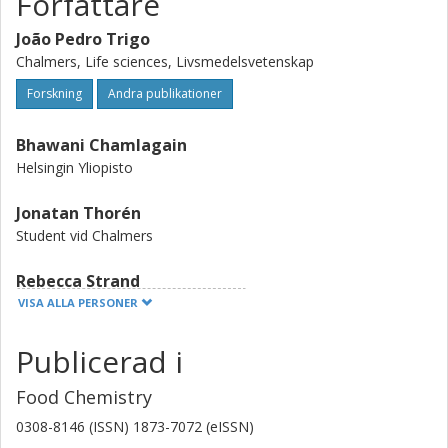
Författare
João Pedro Trigo
Chalmers, Life sciences, Livsmedelsvetenskap
Forskning
Andra publikationer
Bhawani Chamlagain
Helsingin Yliopisto
Jonatan Thorén
Student vid Chalmers
Rebecca Strand
Chalmers, Life sciences, Livsmedelsvetenskap
VISA ALLA PERSONER
Forskning
Andra publikationer
Publicerad i
Mar Vall-Llosera Juanola
Food Chemistry
Chalmers, Life sciences, Livsmedelsvetenskap
0308-8146 (ISSN) 1873-7072 (eISSN)
Forskning
Andra publikationer