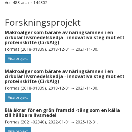
Vol. 483
art. nr
144302
Sophie Steinhagen
Forskningsprojekt
Göteborgs universitet
Makroalger som bärare av näringsämnen i en
Alexandra Kinnby
cirkulär livsmedelskedja - innovativa steg mot ett
Göteborgs universitet
proteinskifte (CirkAlg)
Formas (2018-01839), 2018-12-01 -- 2021-11-30.
Gunilla B. Toth
Visa projekt
Göteborgs universitet
Makroalger som bärare av näringsämnen i en
Susanna Kariluoto
cirkulär livsmedelskedja - innovativa steg mot ett
Helsingin Yliopisto
proteinskifte (CirkAlg)
Formas (2018-01839), 2018-12-01 -- 2021-11-30.
Ingrid Undeland
Visa projekt
Chalmers, Life sciences, Livsmedelsvetenskap
Blå åkrar för en grön framtid -tång som en källa
Forskning
Andra publikationer
till hållbara livsmedel
Formas (2021-02340), 2022-01-01 -- 2025-12-31.
Visa projekt