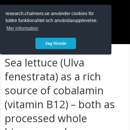
RESEARCH
.chalmers.se
research.chalmers.se använder cookies för
bättre funktionalitet och användarupplevelse.
In English
Mer information
Logga in
Jag förstår
Sea lettuce (Ulva
fenestrata) as a rich
source of cobalamin
(vitamin B12) – both as
processed whole