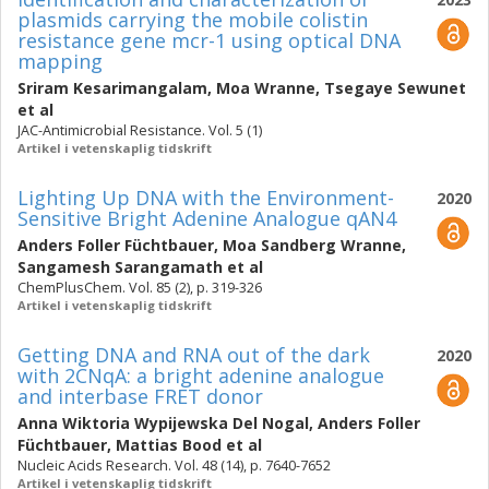
plasmids carrying the mobile colistin
resistance gene mcr-1 using optical DNA
mapping
Sriram Kesarimangalam
,
Moa Wranne
,
Tsegaye Sewunet
et al
JAC-Antimicrobial Resistance. Vol. 5 (1)
Artikel i vetenskaplig tidskrift
Lighting Up DNA with the Environment-
2020
Sensitive Bright Adenine Analogue qAN4
Anders Foller Füchtbauer
,
Moa Sandberg Wranne
,
Sangamesh Sarangamath
et al
ChemPlusChem. Vol. 85 (2), p. 319-326
Artikel i vetenskaplig tidskrift
Getting DNA and RNA out of the dark
2020
with 2CNqA: a bright adenine analogue
and interbase FRET donor
Anna Wiktoria Wypijewska Del Nogal
,
Anders Foller
Füchtbauer
,
Mattias Bood
et al
Nucleic Acids Research. Vol. 48 (14), p. 7640-7652
Artikel i vetenskaplig tidskrift