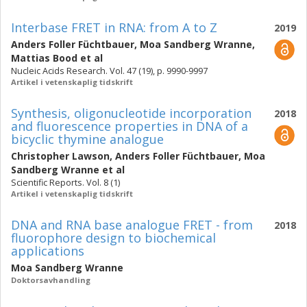
Interbase FRET in RNA: from A to Z
2019
Anders Foller Füchtbauer
,
Moa Sandberg Wranne
,
Mattias Bood
et al
Nucleic Acids Research. Vol. 47 (19), p. 9990-9997
Artikel i vetenskaplig tidskrift
Synthesis, oligonucleotide incorporation
2018
and fluorescence properties in DNA of a
bicyclic thymine analogue
Christopher Lawson
,
Anders Foller Füchtbauer
,
Moa
Sandberg Wranne
et al
Scientific Reports. Vol. 8 (1)
Artikel i vetenskaplig tidskrift
DNA and RNA base analogue FRET - from
2018
fluorophore design to biochemical
applications
Moa Sandberg Wranne
Doktorsavhandling