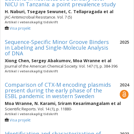
NICU in Tanzania: a point prevalence study
H. Naburi
,
Tsegaye Sewunet
,
C. Tellapragada
et al
JAC-Antimicrobial Resistance. Vol. 7 (5)
Artikel i vetenskaplig tidskrift
Visa projekt
Sequence-Specific Minor Groove Binders
2025
in Labeling and Single-Molecule Analysis
of DNA
Xiong Chen
,
Sergey Abakumov
,
Moa Wranne
et al
Journal of the American Chemical Society. Vol. 147 (1), p. 384-396
Artikel i vetenskaplig tidskrift
Comparison of CTX-M encoding plasmids
2024
present during the early phase of the
ESBL pandemic in western Sweden
Moa Wranne
,
N. Karami
,
Sriram Kesarimangalam
et al
Scientific Reports. Vol. 14 (1), p. 11880-
Artikel i vetenskaplig tidskrift
Visa projekt
Identification and characterization of
2023