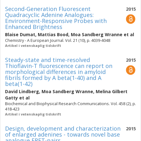
Second-Generation Fluorescent
2015
Quadracyclic Adenine Analogues:
Environment-Responsive Probes with
Enhanced Brightness
Blaise Dumat
,
Mattias Bood
,
Moa Sandberg Wranne
et al
Chemistry - A European Journal. Vol. 21 (10), p. 4039-4048
Artikel i vetenskaplig tidskrift
Steady-state and time-resolved
2015
Thioflavin-T fluorescence can report on
morphological differences in amyloid
fibrils formed by A beta(1-40) and A
beta(1-42)
David Lindberg
,
Moa Sandberg Wranne
,
Melina Gilbert
Gatty
et al
Biochemical and Biophysical Research Communications. Vol. 458 (2), p.
418-423
Artikel i vetenskaplig tidskrift
Design, development and characterization
2015
of enlarged adenines - towards novel base
analogue FRET-pairs