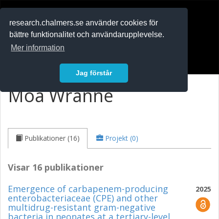
RESEARCH
.chalmers.se
research.chalmers.se använder cookies för
bättre funktionalitet och användarupplevelse.
In English
Mer information
Logga in
Jag förstår
Moa Wranne
Publikationer (16)
Projekt (0)
Visar 16 publikationer
Emergence of carbapenem-producing
2025
enterobacteriaceae (CPE) and other
multidrug-resistant gram-negative
bacteria in neonates at a tertiary-level