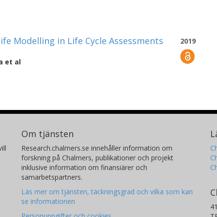
fe Modelling in Life Cycle Assessments
2019
a
et al
Om tjänsten
L
ill
Research.chalmers.se innehåller information om
Ch
forskning på Chalmers, publikationer och projekt
Ch
inklusive information om finansiärer och
C
samarbetspartners.
C
Läs mer om tjänsten, täckningsgrad och vilka som kan
se informationen
4
Personuppgifter och cookies
T