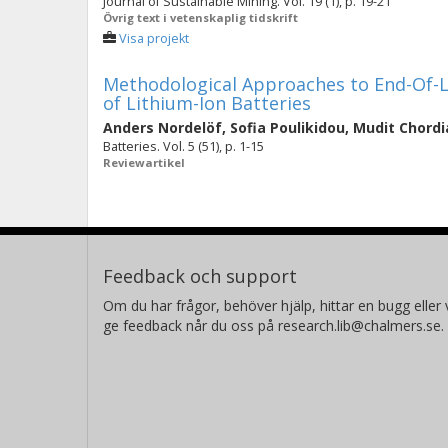
Journal of Sustainable Mining. Vol. 19 (1), p. 19-21
Övrig text i vetenskaplig tidskrift
Visa projekt
Methodological Approaches to End-Of-Li
of Lithium-Ion Batteries
Anders Nordelöf
,
Sofia Poulikidou
,
Mudit Chordi
Batteries. Vol. 5 (51), p. 1-15
Reviewartikel
Feedback och support
Om du har frågor, behöver hjälp, hittar en bugg eller v
ge feedback når du oss på research.lib@chalmers.se.