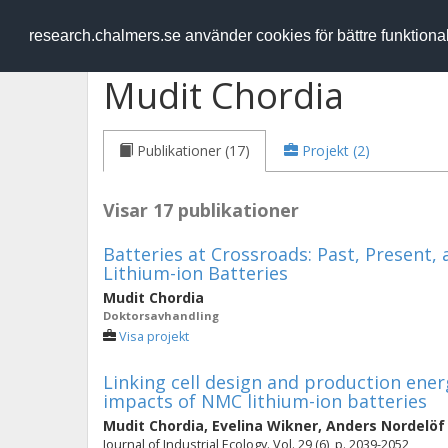
RESEARCH
.chalmers.se
research.chalmers.se använder cookies för bättre funktion
Mudit Chordia
Publikationer (17)
Projekt (2)
Visar 17 publikationer
Batteries at Crossroads: Past, Present,
Lithium-ion Batteries
Mudit Chordia
Doktorsavhandling
Visa projekt
Linking cell design and production en
impacts of NMC lithium-ion batteries
Mudit Chordia
,
Evelina Wikner
,
Anders Nordelöf
Journal of Industrial Ecology. Vol. 29 (6), p. 2039-2052