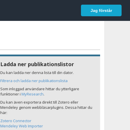
In English
Logga in
Jag förstår
Ladda ner publikationslistor
Du kan ladda ner denna lista till din dator.
Filtrera och ladda ner publikationslista
Som inloggad användare hittar du ytterligare
funktioner i
MyResearch
.
Du kan även exportera direkt till Zotero eller
Mendeley genom webbläsarplugins. Dessa hittar du
här:
Zotero Connector
Mendeley Web Importer