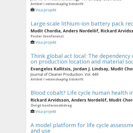
Artikel i vetenskaplig tidskrift
Visa projekt
Large-scale lithium-ion battery pack rec
Mudit Chordia
,
Anders Nordelöf
,
Rickard Arvids
Poster (konferens)
Visa projekt
Think global act local: The dependency 
on production location and material so
Evangelos Kallitsis
,
Jordan J. Lindsay
,
Mudit Cho
Journal of Cleaner Production. Vol. 449
Artikel i vetenskaplig tidskrift
Blood cobalt? Life cycle human health i
Rickard Arvidsson
,
Anders Nordelöf
,
Mudit Chor
Övrigt konferensbidrag
Visa projekt
A model platform for life cycle assessm
and use