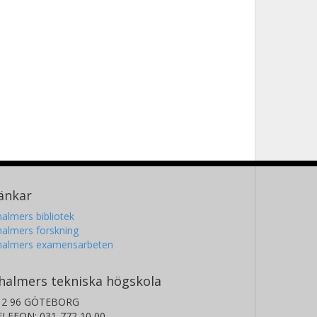
änkar
almers bibliotek
almers forskning
halmers examensarbeten
halmers tekniska högskola
12 96 GÖTEBORG
ELEFON: 031-772 10 00