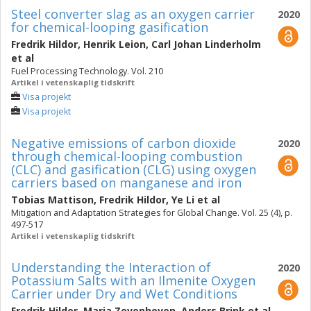
Steel converter slag as an oxygen carrier
2020
for chemical-looping gasification
Fredrik Hildor
,
Henrik Leion
,
Carl Johan Linderholm
et al
Fuel Processing Technology. Vol. 210
Artikel i vetenskaplig tidskrift
Visa projekt
Visa projekt
Negative emissions of carbon dioxide
2020
through chemical-looping combustion
(CLC) and gasification (CLG) using oxygen
carriers based on manganese and iron
Tobias Mattison
,
Fredrik Hildor
,
Ye Li
et al
Mitigation and Adaptation Strategies for Global Change. Vol. 25 (4), p.
497-517
Artikel i vetenskaplig tidskrift
Understanding the Interaction of
2020
Potassium Salts with an Ilmenite Oxygen
Carrier under Dry and Wet Conditions
Fredrik Hildor
,
Maria Zevenhoven
,
Anders Brink
et al