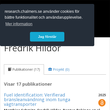
RESEARCH
.chalmers.se
research.chalmers.se använder cookies för
bättre funktionalitet och användarupplevelse.
In English
Mer information
Logga in
Jag förstår
Fredrik Hildor
Publikationer (17)
Projekt (0)
Visar 17 publikationer
Fuel identification: Verifierad
2025
bränsleanvändning inom tunga
vägtransporter