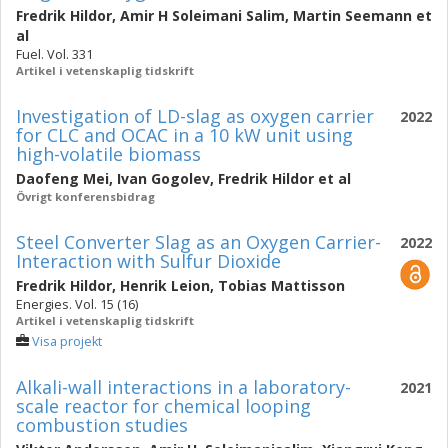
Fredrik Hildor
,
Amir H Soleimani Salim
,
Martin Seemann
et
al
Fuel. Vol. 331
Artikel i vetenskaplig tidskrift
Investigation of LD-slag as oxygen carrier
2022
for CLC and OCAC in a 10 kW unit using
high-volatile biomass
Daofeng Mei
,
Ivan Gogolev
,
Fredrik Hildor
et al
Övrigt konferensbidrag
Steel Converter Slag as an Oxygen Carrier-
2022
Interaction with Sulfur Dioxide
Fredrik Hildor
,
Henrik Leion
,
Tobias Mattisson
Energies. Vol. 15 (16)
Artikel i vetenskaplig tidskrift
Visa projekt
Alkali-wall interactions in a laboratory-
2021
scale reactor for chemical looping
combustion studies