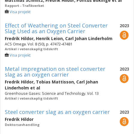
Matthias Schmitz
,
Fredrik Hildor
,
Pontus Bokinge
et al
Rapport - Trafikverket
Visa projekt
Effect of Weathering on Steel Converter
2023
Slag Used as an Oxygen Carrier
Fredrik Hildor
,
Henrik Leion
,
Carl Johan Linderholm
ACS Omega. Vol. 8 (50), p. 47472-47481
Artikel i vetenskaplig tidskrift
Visa projekt
Metal impregnation on steel converter
2023
slag as an oxygen carrier
Fredrik Hildor
,
Tobias Mattisson
,
Carl Johan
Linderholm
et al
Greenhouse Gases: Science and Technology. Vol. 13
Artikel i vetenskaplig tidskrift
Steel converter slag as an oxygen carrier
2023
Fredrik Hildor
Doktorsavhandling