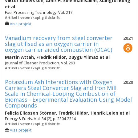
Viktor Andersson
,
Amir H. Soleimanisalim
,
Xiangrui Kong
et al
Fuel Processing Technology. Vol. 217
Artikel i vetenskaplig tidskrift
Visa projekt
Vanadium recovery from steel converter
2021
slag utilised as an oxygen carrier in
oxygen carrier aided combustion (OCAC)
Martin Attah
,
Fredrik Hildor
,
Duygu Yilmaz
et al
Journal of Cleaner Production. Vol. 293
Artikel i vetenskaplig tidskrift
Potassium Ash Interactions with Oxygen
2020
Carriers Steel Converter Slag and Iron Mill
Scale in Chemical-Looping Combustion of
Biomass - Experimental Evaluation Using Model
Compounds
Felicia Eliasson Störner
,
Fredrik Hildor
,
Henrik Leion
et al
Energy & Fuels. Vol. 34 (2), p. 2304-2314
Artikel i vetenskaplig tidskrift
Visa projekt