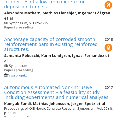
properties of a low-pH concrete for
deposition tunnels
Alexandre Mathern
,
Mathias Flansbjer
,
Ingemar Löfgren
et al
fib Symposium, p. 1726-1735
Paper i proceeding
Anchorage capacity of corroded smooth
2018
reinforcement bars in existing reinforced
structures.
Samanta Robuschi
,
Karin Lundgren
,
Ignasi Fernandez
et
al
fib Symposium
Paper i proceeding
Visa projekt
Autonomous Automated Non-Intrusive
2017
Condition Assessment – a feasibility study
including experiments and numerical analyses
Kamyab Zandi
,
Mathias Johansson
,
Jörgen Spetz
et al
Proceedings of XXIII Nordic Concrete Research Symposium. Vol. 56 (1),
p. 11-15