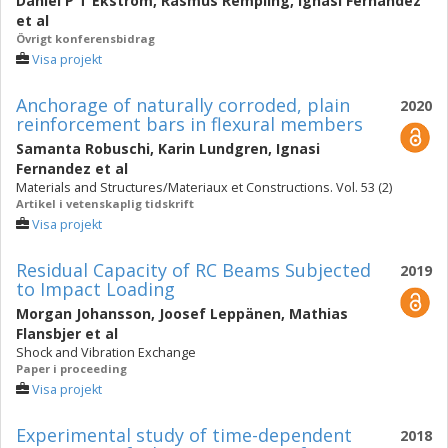
Daniel P T Ekström
,
Rasmus Rempling
,
Ignasi Fernandez
et al
Övrigt konferensbidrag
Visa projekt
Anchorage of naturally corroded, plain
2020
reinforcement bars in flexural members
Samanta Robuschi
,
Karin Lundgren
,
Ignasi
Fernandez
et al
Materials and Structures/Materiaux et Constructions. Vol. 53 (2)
Artikel i vetenskaplig tidskrift
Visa projekt
Residual Capacity of RC Beams Subjected
2019
to Impact Loading
Morgan Johansson
,
Joosef Leppänen
,
Mathias
Flansbjer
et al
Shock and Vibration Exchange
Paper i proceeding
Visa projekt
Experimental study of time-dependent
2018