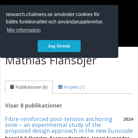
RESEARCH
.chalmers.se
research.chalmers.se använder cookies för
bättre funktionalitet och användarupplevelse.
In English
Mer information
Logga in
Jag förstår
Mathias Flansbjer
Publikationer (8)
Projekt (1)
Visar 8 publikationer
Fibre-reinforced post-tension anchoring
2024
zone – an experimental study of the
proposed design approach in the new Eurocode