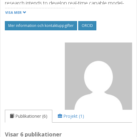
research intends to develop real-time capable model-
based supervisory numerical optimal control algorithms
VISA MER
tailored to meet the needs of over-actuated powertrains
and electrified vehicles.
Mer information och kontaktuppgifter
ORCID
Källa: orcid.org
Publikationer (6)
Projekt (1)
Visar 6 publikationer