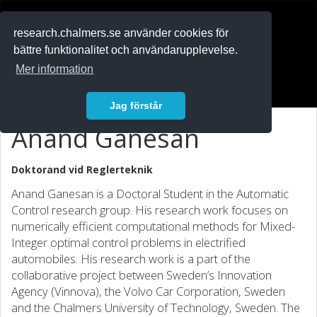
RESEARCH
.chalmers.se
research.chalmers.se använder cookies för
bättre funktionalitet och användarupplevelse.
In English
Mer information
Logga in
Jag förstår
Anand Ganesan
Doktorand vid
Reglerteknik
Anand Ganesan is a Doctoral Student in the Automatic
Control research group. His research work focuses on
numerically efficient computational methods for Mixed-
Integer optimal control problems in electrified
automobiles. His research work is a part of the
collaborative project between Sweden’s Innovation
Agency (Vinnova), the Volvo Car Corporation, Sweden
and the Chalmers University of Technology, Sweden. The