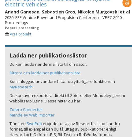
electric vehicles
Anand Ganesan
,
Sebastien Gros
,
Nikolce Murgovski
et al
2020 IEEE Vehicle Power and Propulsion Conference, VPPC 2020 -
Proceedings
Paper i proceeding
Visa projekt
Ladda ner publikationslistor
Du kan ladda ner denna lista till din dator.
Filtrera och ladda ner publikationslista
Som inloggad användare hittar du ytterligare funktioner i
MyResearch
.
Du kan även exportera direkt till Zotero eller Mendeley genom
webbläsarplugins. Dessa hittar du här:
Zotero Connector
Mendeley Web Importer
Tjänsten
SwePub
erbjuder uttag av Researchs listor i andra
format, till exempel kan du få uttag av publikationer enligt
Harvard och Oxford i .RIS, BibTex och RefWorks-format.