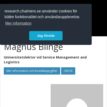
RESEARCH
.chalmers.se
research.chalmers.se använder cookies för
bättre funktionalitet och användarupplevelse.
In English
Mer information
Logga in
Jag förstår
Magnus Blinge
Universitetslektor vid
Service Management and
Logistics
Mer information och kontaktuppgifter
ORCID