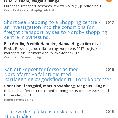
D. M. Z. Islam
,
Magnus Blinge
European Transport Research Review. Vol. 9 (1), p. Article no 11 -
Övrig text i vetenskaplig tidskrift
Short Sea Shipping to a Shopping centre -
2017
an investigation into the conditions for
freight transport by sea to Nordby shopping
centre in Svinesund.
Elin Gerdin
,
Fredrik Hamnén
,
Hanna Hagström
et al
PLANs Forsknings- och tillämpningskonferens 2017, Logistik – teori
möter praktik, Chalmers den 25-26 oktober 2017
Övrigt konferensbidrag
Kan ett köpcenter försörjas med
2016
Närsjöfart? En fallstudie med
kartläggning av godsflöden till Torp köpcenter
Christian Finnsgård
,
Martin Svanberg
,
Magnus Blinge
Nationell konferens i Transportforskning, 18-19 oktober 2016, Lunds
Universitet, Lund
Paper i proceeding
Trafikverket på kollisionskurs med
2015
klimatmålen