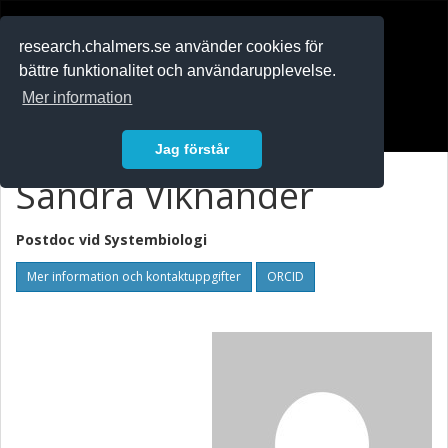
RESEARCH
.chalmers.se
research.chalmers.se använder cookies för
bättre funktionalitet och användarupplevelse.
In English
Mer information
Logga in
Jag förstår
Sandra Viknander
Postdoc vid
Systembiologi
Mer information och kontaktuppgifter
ORCID