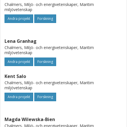
Chalmers, Miljö- och energivetenskaper, Maritim
input of data, feedback and results of the project.
miljövetenskap
Andra projekt
Forskning
Lena Granhag
Chalmers, Miljö- och energivetenskaper, Maritim
miljövetenskap
Andra projekt
Forskning
Kent Salo
Chalmers, Miljö- och energivetenskaper, Maritim
miljövetenskap
Andra projekt
Forskning
Magda Wilewska-Bien
Chalmers, Miljö- och energivetenskaper, Maritim