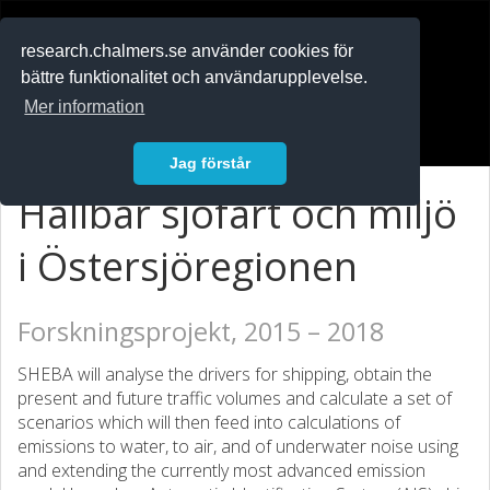
RESEARCH
.chalmers.se
research.chalmers.se använder cookies för
bättre funktionalitet och användarupplevelse.
In English
Mer information
Logga in
Jag förstår
Hållbar sjöfart och miljö
i Östersjöregionen
Forskningsprojekt, 2015 – 2018
SHEBA will analyse the drivers for shipping, obtain the
present and future traffic volumes and calculate a set of
scenarios which will then feed into calculations of
emissions to water, to air, and of underwater noise using
and extending the currently most advanced emission