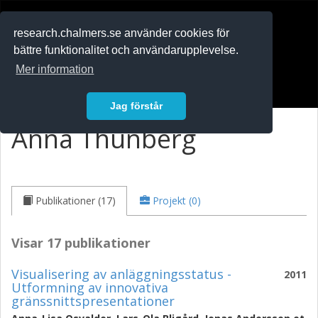
RESEARCH
.chalmers.se
research.chalmers.se använder cookies för
bättre funktionalitet och användarupplevelse.
In English
Mer information
Logga in
Jag förstår
Anna Thunberg
Publikationer (17)
Projekt (0)
Visar 17 publikationer
Visualisering av anläggningsstatus -
2011
Utformning av innovativa
gränssnittspresentationer