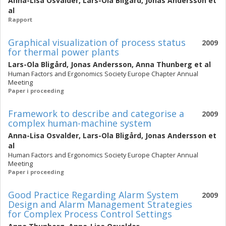
Anna-Lisa Osvalder
,
Lars-Ola Bligård
,
Jonas Andersson
et
al
Rapport
Graphical visualization of process status
2009
for thermal power plants
Lars-Ola Bligård
,
Jonas Andersson
,
Anna Thunberg
et al
Human Factors and Ergonomics Society Europe Chapter Annual
Meeting
Paper i proceeding
Framework to describe and categorise a
2009
complex human-machine system
Anna-Lisa Osvalder
,
Lars-Ola Bligård
,
Jonas Andersson
et
al
Human Factors and Ergonomics Society Europe Chapter Annual
Meeting
Paper i proceeding
Good Practice Regarding Alarm System
2009
Design and Alarm Management Strategies
for Complex Process Control Settings