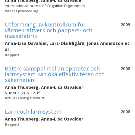
Anna Thunberg
,
Anna-Lisa Osvalder
International Journal of Cognitive Ergonomics
Paper i proceeding
Utformning av kontrollrum för
2009
värmekraftverk och pappers- och
massafabrik
Anna-Lisa Osvalder
,
Lars-Ola Bligård
,
Jonas Andersson
et
al
Rapport
Bättre samspel mellan operatör och
2008
larmsystem kan öka effektiviteten och
säkerheten
Anna Thunberg
,
Anna-Lisa Osvalder
Nucleus (2), p. 12-15
Artikel i övrig tidskrift
Larm och larmsystem
2008
Anna Thunberg
,
Anna-Lisa Osvalder
Rapport