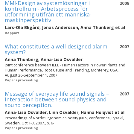
MMI-Design av systemlösningar i
2008
kontrollrum - Arbetsprocess för
utformning utifrån ett människa-
maskinperspektiv
Lars-Ola Bligård
,
Jonas Andersson
,
Anna Thunberg
et al
Rapport
What constitutes a well-designed alarm
2007
system?
Anna Thunberg
,
Anna-Lisa Osvalder
Joint conference between IEEE - Human Factors in Power Plants and
Human Performance, Root Cause and Trending, Monterey, USA,
August 26-September 1, 2007
Paper i proceeding
Message of everyday life sound signals –
2007
Interaction between sound physics and
sound perception.
Anna-Lisa Osvalder
,
Linn Osvalder
,
Hanna Holqvist
et al
Proceedings of Nordic Ergonomic Society (NES) conference, Lysekil,
Sweden, Oct.1-3, 2007., p. 6-
Paper i proceeding