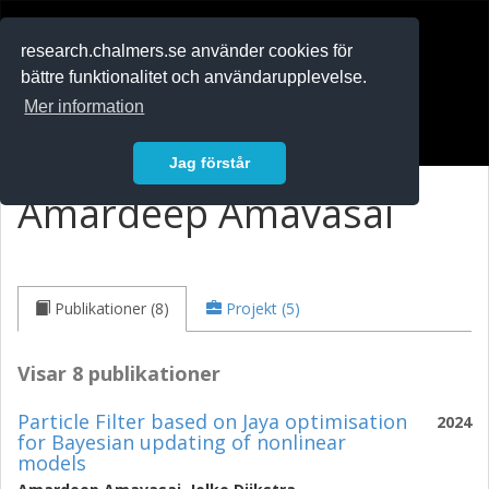
RESEARCH
.chalmers.se
research.chalmers.se använder cookies för
bättre funktionalitet och användarupplevelse.
In English
Mer information
Logga in
Jag förstår
Amardeep Amavasai
Publikationer (8)
Projekt (5)
Visar 8 publikationer
Particle Filter based on Jaya optimisation
2024
for Bayesian updating of nonlinear
models