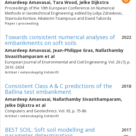
Amardeep Amavasai
,
Tara Wood
,
Jelke Dijkstra
Proceedings of the 10th European Conference on Numerical
Methods in Geotechnical Engineering; edited by Lidija Zdravkovic,
Stavroula Kontoe, Aikaterini Tsiampousi and David Taborda
Paper i proceeding
Towards consistent numerical analyses of
2022
embankments on soft soils
Amardeep Amavasai
,
Jean-Philippe Gras
,
Nallathamby
Sivasithamparam
et al
European Journal of Environmental and Civil Engineering. Vol. 26 (7), p.
2616 -2634
Artikel i vetenskaplig tidskrift
Consistent Class A & C predictions of the
2018
Ballina test embankment
Amardeep Amavasai
,
Nallathamby Sivasithamparam
,
Jelke Dijkstra
et al
Computers and Geotechnics. Vol. 93, p. 75-86
Artikel i vetenskaplig tidskrift
BEST SOIL: Soft soil modelling and
2017
parameter determination