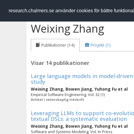
RESEARCH
.chalmers.se
research.chalmers.se använder cookies för bättre funktion
Weixing Zhang
Publikationer (14)
Projekt (1)
Visar 14 publikationer
Large language models in model-driven
study
Weixing Zhang
,
Bowen Jiang
,
Yuhong Fu
et al
Empirical Software Engineering. Vol. 32 (1)
Artikel i vetenskaplig tidskrift
Leveraging LLMs to support co-evolutio
textual DSLs: a systematic evaluation
Weixing Zhang
,
Bowen Jiang
,
Yuhong Fu
et al
Software and Systems Modeling. Vol. In Press