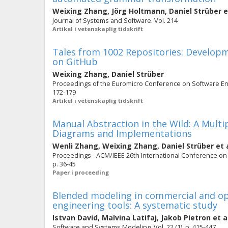
Weixing Zhang
,
Jörg Holtmann
,
Daniel Strüber
e
Journal of Systems and Software. Vol. 214
Artikel i vetenskaplig tidskrift
Tales from 1002 Repositories: Developm
on GitHub
Weixing Zhang
,
Daniel Strüber
Proceedings of the Euromicro Conference on Software En
172-179
Artikel i vetenskaplig tidskrift
Manual Abstraction in the Wild: A Multi
Diagrams and Implementations
Wenli Zhang
,
Weixing Zhang
,
Daniel Strüber
et 
Proceedings - ACM/IEEE 26th International Conference o
p. 36-45
Paper i proceeding
Blended modeling in commercial and op
engineering tools: A systematic study
Istvan David
,
Malvina Latifaj
,
Jakob Pietron
et a
Software and Systems Modeling. Vol. 22 (1), p. 415-447