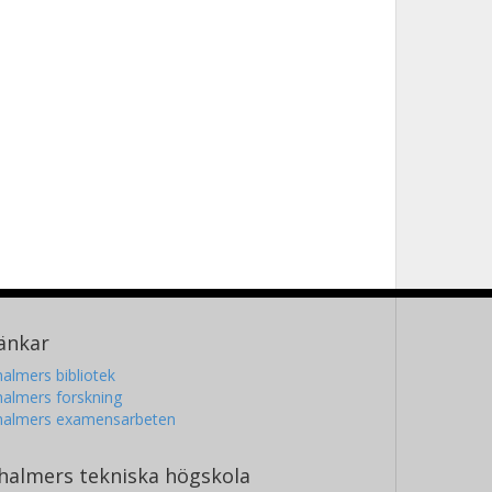
änkar
almers bibliotek
almers forskning
halmers examensarbeten
halmers tekniska högskola