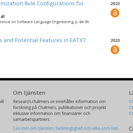
ization Rule Configurations for
2023
 al
rence on Software Language Engineering, p. 84-96
s and Potential Features in EATXT
2023
Om tjänsten
L
ill
Research.chalmers.se innehåller information om
Ch
forskning på Chalmers, publikationer och projekt
Ch
inklusive information om finansiärer och
C
samarbetspartners.
C
Läs mer om tjänsten, täckningsgrad och vilka som kan