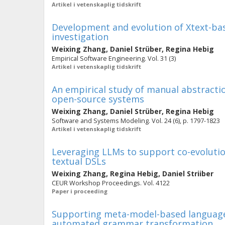
Artikel i vetenskaplig tidskrift
Development and evolution of Xtext-ba
investigation
Weixing Zhang
,
Daniel Strüber
,
Regina Hebig
Empirical Software Engineering. Vol. 31 (3)
Artikel i vetenskaplig tidskrift
An empirical study of manual abstracti
open-source systems
Weixing Zhang
,
Daniel Strüber
,
Regina Hebig
Software and Systems Modeling. Vol. 24 (6), p. 1797-1823
Artikel i vetenskaplig tidskrift
Leveraging LLMs to support co-evolutio
textual DSLs
Weixing Zhang
,
Regina Hebig
,
Daniel Striiber
CEUR Workshop Proceedings. Vol. 4122
Paper i proceeding
Supporting meta-model-based language 
automated grammar transformation