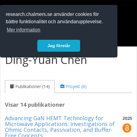
RESEARCH
.chalmers.se
research.chalmers.se använder cookies för
bättre funktionalitet och användarupplevelse.
In English
Mer information
Logga in
Jag förstår
Ding-Yuan Chen
Publikationer (14)
Projekt (0)
Visar 14 publikationer
Advancing GaN HEMT Technology for
2025
Microwave Applications: Investigations of
Ohmic Contacts, Passivation, and Buffer-
Free Concepts