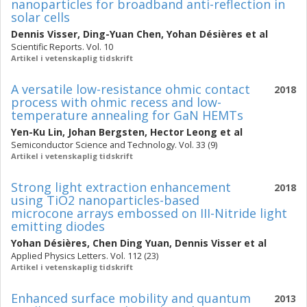
nanoparticles for broadband anti-reflection in
solar cells
Dennis Visser
,
Ding-Yuan Chen
,
Yohan Désières
et al
Scientific Reports. Vol. 10
Artikel i vetenskaplig tidskrift
A versatile low-resistance ohmic contact
2018
process with ohmic recess and low-
temperature annealing for GaN HEMTs
Yen-Ku Lin
,
Johan Bergsten
,
Hector Leong
et al
Semiconductor Science and Technology. Vol. 33 (9)
Artikel i vetenskaplig tidskrift
Strong light extraction enhancement
2018
using TiO2 nanoparticles-based
microcone arrays embossed on III-Nitride light
emitting diodes
Yohan Désières
,
Chen Ding Yuan
,
Dennis Visser
et al
Applied Physics Letters. Vol. 112 (23)
Artikel i vetenskaplig tidskrift
Enhanced surface mobility and quantum
2013