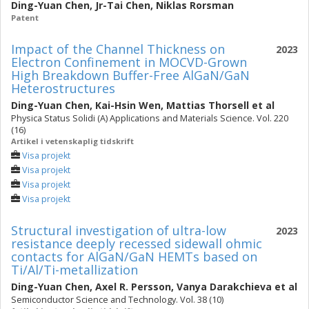
Ding-Yuan Chen
,
Jr-Tai Chen
,
Niklas Rorsman
Patent
Impact of the Channel Thickness on
2023
Electron Confinement in MOCVD-Grown
High Breakdown Buffer-Free AlGaN/GaN
Heterostructures
Ding-Yuan Chen
,
Kai-Hsin Wen
,
Mattias Thorsell
et al
Physica Status Solidi (A) Applications and Materials Science. Vol. 220
(16)
Artikel i vetenskaplig tidskrift
Visa projekt
Visa projekt
Visa projekt
Visa projekt
Structural investigation of ultra-low
2023
resistance deeply recessed sidewall ohmic
contacts for AlGaN/GaN HEMTs based on
Ti/Al/Ti-metallization
Ding-Yuan Chen
,
Axel R. Persson
,
Vanya Darakchieva
et al
Semiconductor Science and Technology. Vol. 38 (10)