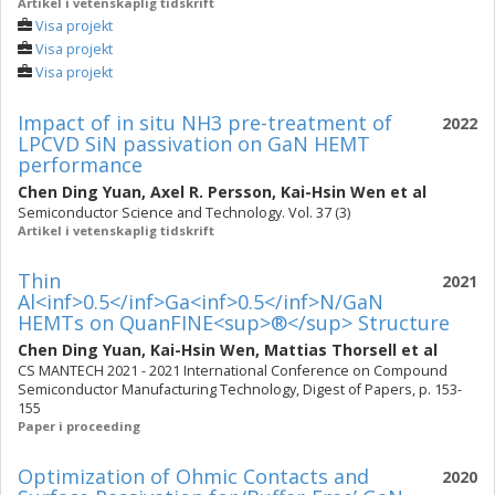
Artikel i vetenskaplig tidskrift
Visa projekt
Visa projekt
Visa projekt
Impact of in situ NH3 pre-treatment of
2022
LPCVD SiN passivation on GaN HEMT
performance
Chen Ding Yuan
,
Axel R. Persson
,
Kai-Hsin Wen
et al
Semiconductor Science and Technology. Vol. 37 (3)
Artikel i vetenskaplig tidskrift
Thin
2021
Al<inf>0.5</inf>Ga<inf>0.5</inf>N/GaN
HEMTs on QuanFINE<sup>®</sup> Structure
Chen Ding Yuan
,
Kai-Hsin Wen
,
Mattias Thorsell
et al
CS MANTECH 2021 - 2021 International Conference on Compound
Semiconductor Manufacturing Technology, Digest of Papers, p. 153-
155
Paper i proceeding
Optimization of Ohmic Contacts and
2020