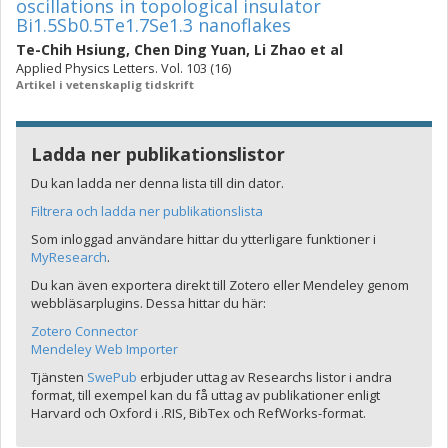
oscillations in topological insulator
Bi1.5Sb0.5Te1.7Se1.3 nanoflakes
Te-Chih Hsiung
,
Chen Ding Yuan
,
Li Zhao
et al
Applied Physics Letters. Vol. 103 (16)
Artikel i vetenskaplig tidskrift
Ladda ner publikationslistor
Du kan ladda ner denna lista till din dator.
Filtrera och ladda ner publikationslista
Som inloggad användare hittar du ytterligare funktioner i
MyResearch
.
Du kan även exportera direkt till Zotero eller Mendeley genom
webbläsarplugins. Dessa hittar du här:
Zotero Connector
Mendeley Web Importer
Tjänsten
SwePub
erbjuder uttag av Researchs listor i andra
format, till exempel kan du få uttag av publikationer enligt
Harvard och Oxford i .RIS, BibTex och RefWorks-format.