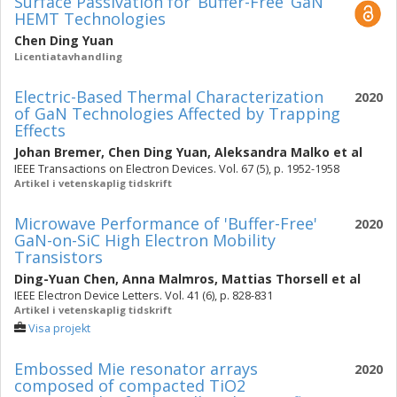
Surface Passivation for ‘Buffer-Free’ GaN
HEMT Technologies
Chen Ding Yuan
Licentiatavhandling
Electric-Based Thermal Characterization
2020
of GaN Technologies Affected by Trapping
Effects
Johan Bremer
,
Chen Ding Yuan
,
Aleksandra Malko
et al
IEEE Transactions on Electron Devices. Vol. 67 (5), p. 1952-1958
Artikel i vetenskaplig tidskrift
Microwave Performance of 'Buffer-Free'
2020
GaN-on-SiC High Electron Mobility
Transistors
Ding-Yuan Chen
,
Anna Malmros
,
Mattias Thorsell
et al
IEEE Electron Device Letters. Vol. 41 (6), p. 828-831
Artikel i vetenskaplig tidskrift
Visa projekt
Embossed Mie resonator arrays
2020
composed of compacted TiO2