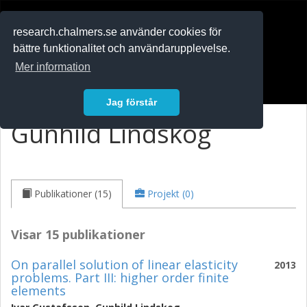
RESEARCH
.chalmers.se
research.chalmers.se använder cookies för
bättre funktionalitet och användarupplevelse.
In English
Mer information
Logga in
Jag förstår
Gunhild Lindskog
Publikationer (15)
Projekt (0)
Visar 15 publikationer
On parallel solution of linear elasticity
2013
problems. Part III: higher order finite
elements