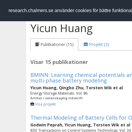
RESEARCH
.chalmers.se
research.chalmers.se använder cookies för bättre funktion
Yicun Huang
Publikationer (15)
Projekt (3)
Visar 15 publikationer
BMINN: Learning chemical potentials a
multi-phase battery modeling
Yicun Huang
,
Qingbo Zhu
,
Torsten Wik
et al
Energy Storage Materials. Vol. 86
Artikel i vetenskaplig tidskrift
Visa projekt
Thermal Modeling of Battery Cells for 
Godwin Peprah
,
Yicun Huang
,
Torsten Wik
et al
IEEE Transactions on Control Systems Technology. Vol. 34 (