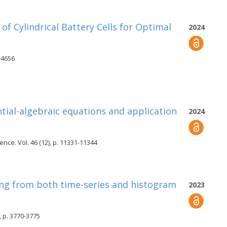
f Cylindrical Battery Cells for Optimal
2024
-4656
tial-algebraic equations and application
2024
nce. Vol. 46 (12), p. 11331-11344
rning from both time-series and histogram
2023
, p. 3770-3775