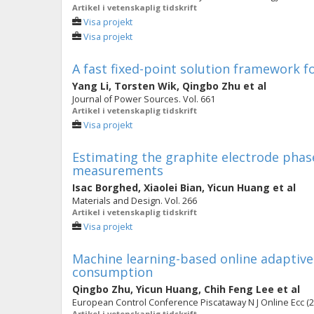
Artikel i vetenskaplig tidskrift
Visa projekt
Visa projekt
A fast fixed-point solution framework f
Yang Li
,
Torsten Wik
,
Qingbo Zhu
et al
Journal of Power Sources. Vol. 661
Artikel i vetenskaplig tidskrift
Visa projekt
Estimating the graphite electrode phas
measurements
Isac Borghed
,
Xiaolei Bian
,
Yicun Huang
et al
Materials and Design. Vol. 266
Artikel i vetenskaplig tidskrift
Visa projekt
Machine learning-based online adaptive 
consumption
Qingbo Zhu
,
Yicun Huang
,
Chih Feng Lee
et al
European Control Conference Piscataway N J Online Ecc (2
Artikel i vetenskaplig tidskrift