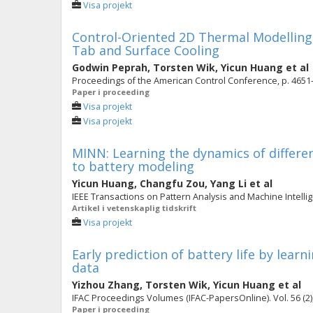
Visa projekt
Control-Oriented 2D Thermal Modelling o
Tab and Surface Cooling
Godwin Peprah
,
Torsten Wik
,
Yicun Huang
et al
Proceedings of the American Control Conference, p. 4651
Paper i proceeding
Visa projekt
Visa projekt
MINN: Learning the dynamics of differen
to battery modeling
Yicun Huang
,
Changfu Zou
,
Yang Li
et al
IEEE Transactions on Pattern Analysis and Machine Intellige
Artikel i vetenskaplig tidskrift
Visa projekt
Early prediction of battery life by lea
data
Yizhou Zhang
,
Torsten Wik
,
Yicun Huang
et al
IFAC Proceedings Volumes (IFAC-PapersOnline). Vol. 56 (2)
Paper i proceeding