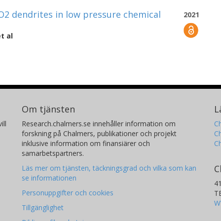
O2 dendrites in low pressure chemical
2021
t al
Om tjänsten
L
ill
Research.chalmers.se innehåller information om
Ch
forskning på Chalmers, publikationer och projekt
Ch
inklusive information om finansiärer och
C
samarbetspartners.
C
Läs mer om tjänsten, täckningsgrad och vilka som kan
se informationen
4
Personuppgifter och cookies
T
W
Tillgänglighet