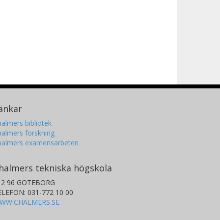
änkar
almers bibliotek
almers forskning
halmers examensarbeten
halmers tekniska högskola
12 96 GÖTEBORG
ELEFON: 031-772 10 00
WW.CHALMERS.SE