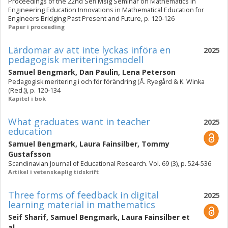
Proceedings of the 22nd Sefi Msig Seminar on Mathematics in
Engineering Education Innovations in Mathematical Education for
Engineers Bridging Past Present and Future, p. 120-126
Paper i proceeding
Lärdomar av att inte lyckas införa en
2025
pedagogisk meriteringsmodell
Samuel Bengmark
,
Dan Paulin
,
Lena Peterson
Pedagogisk meritering i och för förändring (Å. Ryegård & K. Winka
(Red.)), p. 120-134
Kapitel i bok
What graduates want in teacher
2025
education
Samuel Bengmark
,
Laura Fainsilber
,
Tommy
Gustafsson
Scandinavian Journal of Educational Research. Vol. 69 (3), p. 524-536
Artikel i vetenskaplig tidskrift
Three forms of feedback in digital
2025
learning material in mathematics
Seif Sharif
,
Samuel Bengmark
,
Laura Fainsilber
et
al