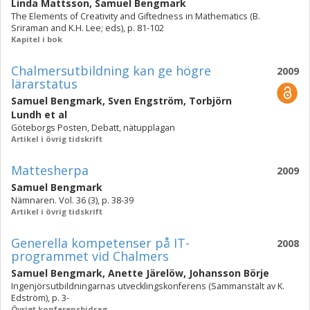
Linda Mattsson
,
Samuel Bengmark
The Elements of Creativity and Giftedness in Mathematics (B.
Sriraman and K.H. Lee; eds), p. 81-102
Kapitel i bok
Chalmersutbildning kan ge högre
2009
lärarstatus
Samuel Bengmark
,
Sven Engström
,
Torbjörn
Lundh
et al
Göteborgs Posten, Debatt, nätupplagan
Artikel i övrig tidskrift
Mattesherpa
2009
Samuel Bengmark
Nämnaren. Vol. 36 (3), p. 38-39
Artikel i övrig tidskrift
Generella kompetenser på IT-
2008
programmet vid Chalmers
Samuel Bengmark
,
Anette Järelöw
,
Johansson Börje
Ingenjörsutbildningarnas utvecklingskonferens (Sammanstält av K.
Edström), p. 3-
Övrigt konferensbidrag