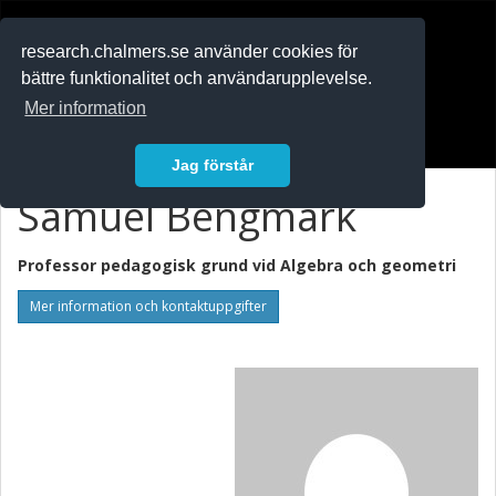
RESEARCH
.chalmers.se
research.chalmers.se använder cookies för
bättre funktionalitet och användarupplevelse.
In English
Mer information
Logga in
Jag förstår
Samuel Bengmark
Professor pedagogisk grund vid
Algebra och geometri
Mer information och kontaktuppgifter