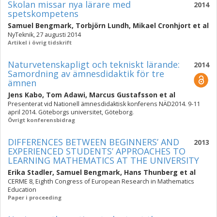
Skolan missar nya lärare med
2014
spetskompetens
Samuel Bengmark
,
Torbjörn Lundh
,
Mikael Cronhjort
et al
NyTeknik, 27 augusti 2014
Artikel i övrig tidskrift
Naturvetenskapligt och tekniskt lärande:
2014
Samordning av ämnesdidaktik för tre
ämnen
Jens Kabo
,
Tom Adawi
,
Marcus Gustafsson
et al
Presenterat vid Nationell ämnesdidaktisk konferens NÄD2014. 9-11
april 2014. Göteborgs universitet, Göteborg.
Övrigt konferensbidrag
DIFFERENCES BETWEEN BEGINNERS’ AND
2013
EXPERIENCED STUDENTS’ APPROACHES TO
LEARNING MATHEMATICS AT THE UNIVERSITY
Erika Stadler
,
Samuel Bengmark
,
Hans Thunberg
et al
CERME 8, Eighth Congress of European Research in Mathematics
Education
Paper i proceeding