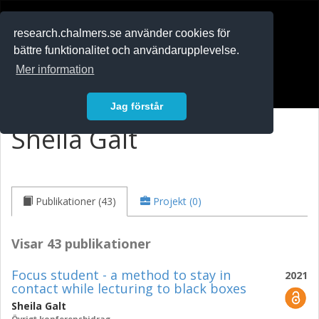
RESEARCH
.chalmers.se
research.chalmers.se använder cookies för
bättre funktionalitet och användarupplevelse.
In English
Mer information
Logga in
Jag förstår
Sheila Galt
Publikationer (43)
Projekt (0)
Visar 43 publikationer
Focus student - a method to stay in
2021
contact while lecturing to black boxes
Sheila Galt
Övrigt konferensbidrag