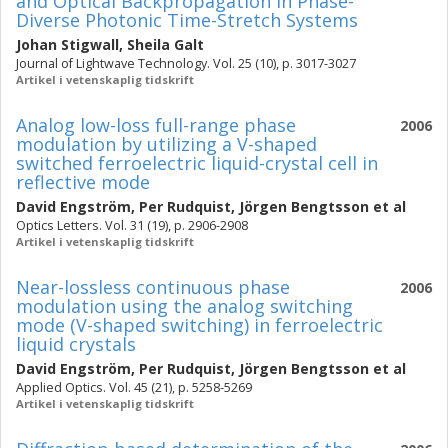
and Optical Backpropagation in Phase-
Diverse Photonic Time-Stretch Systems
Johan Stigwall
,
Sheila Galt
Journal of Lightwave Technology. Vol. 25 (10), p. 3017-3027
Artikel i vetenskaplig tidskrift
Analog low-loss full-range phase
2006
modulation by utilizing a V-shaped
switched ferroelectric liquid-crystal cell in
reflective mode
David Engström
,
Per Rudquist
,
Jörgen Bengtsson
et al
Optics Letters. Vol. 31 (19), p. 2906-2908
Artikel i vetenskaplig tidskrift
Near-lossless continuous phase
2006
modulation using the analog switching
mode (V-shaped switching) in ferroelectric
liquid crystals
David Engström
,
Per Rudquist
,
Jörgen Bengtsson
et al
Applied Optics. Vol. 45 (21), p. 5258-5269
Artikel i vetenskaplig tidskrift