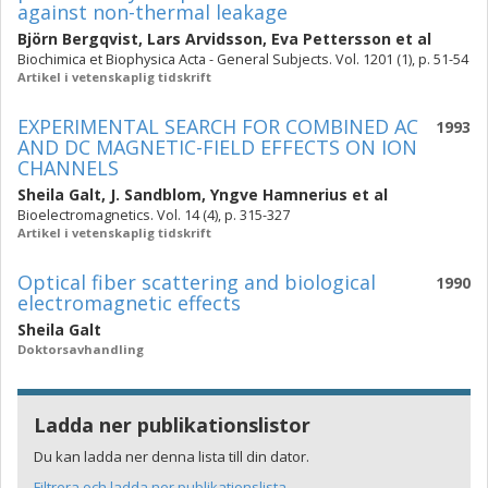
against non-thermal leakage
Björn Bergqvist
,
Lars Arvidsson
,
Eva Pettersson
et al
Biochimica et Biophysica Acta - General Subjects. Vol. 1201 (1), p. 51-54
Artikel i vetenskaplig tidskrift
EXPERIMENTAL SEARCH FOR COMBINED AC
1993
AND DC MAGNETIC-FIELD EFFECTS ON ION
CHANNELS
Sheila Galt
,
J. Sandblom
,
Yngve Hamnerius
et al
Bioelectromagnetics. Vol. 14 (4), p. 315-327
Artikel i vetenskaplig tidskrift
Optical fiber scattering and biological
1990
electromagnetic effects
Sheila Galt
Doktorsavhandling
Ladda ner publikationslistor
Du kan ladda ner denna lista till din dator.
Filtrera och ladda ner publikationslista