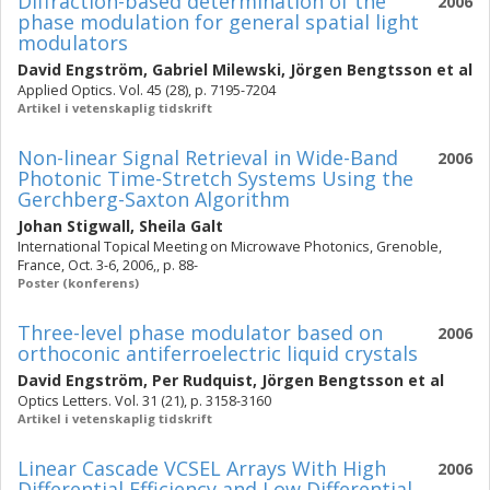
Diffraction-based determination of the
2006
phase modulation for general spatial light
modulators
David Engström
,
Gabriel Milewski
,
Jörgen Bengtsson
et al
Applied Optics. Vol. 45 (28), p. 7195-7204
Artikel i vetenskaplig tidskrift
Non-linear Signal Retrieval in Wide-Band
2006
Photonic Time-Stretch Systems Using the
Gerchberg-Saxton Algorithm
Johan Stigwall
,
Sheila Galt
International Topical Meeting on Microwave Photonics, Grenoble,
France, Oct. 3-6, 2006,, p. 88-
Poster (konferens)
Three-level phase modulator based on
2006
orthoconic antiferroelectric liquid crystals
David Engström
,
Per Rudquist
,
Jörgen Bengtsson
et al
Optics Letters. Vol. 31 (21), p. 3158-3160
Artikel i vetenskaplig tidskrift
Linear Cascade VCSEL Arrays With High
2006
Differential Efficiency and Low Differential