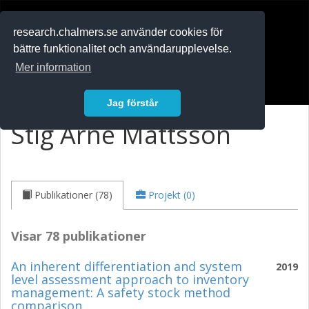
RESEARCH
.chalmers.se
research.chalmers.se använder cookies för
bättre funktionalitet och användarupplevelse.
In English
Mer information
Logga in
Jag förstår
Stig Arne Mattsson
Publikationer (78)
Projekt (0)
Visar 78 publikationer
An inherent differentiation and system
2019
level assessment approach to inventory
management: A safety stock method
comparison