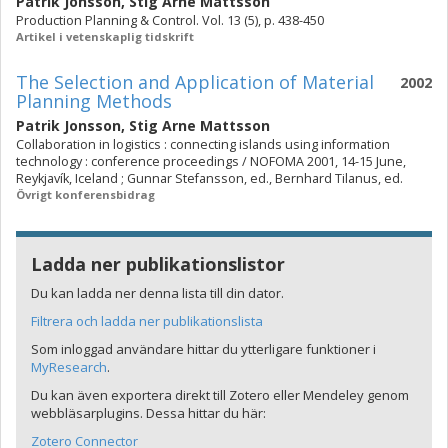
Patrik Jonsson
,
Stig Arne Mattsson
Production Planning & Control. Vol. 13 (5), p. 438-450
Artikel i vetenskaplig tidskrift
The Selection and Application of Material
2002
Planning Methods
Patrik Jonsson
,
Stig Arne Mattsson
Collaboration in logistics : connecting islands using information
technology : conference proceedings / NOFOMA 2001, 14-15 June,
Reykjavík, Iceland ; Gunnar Stefansson, ed., Bernhard Tilanus, ed.
Övrigt konferensbidrag
Ladda ner publikationslistor
Du kan ladda ner denna lista till din dator.
Filtrera och ladda ner publikationslista
Som inloggad användare hittar du ytterligare funktioner i
MyResearch
.
Du kan även exportera direkt till Zotero eller Mendeley genom
webbläsarplugins. Dessa hittar du här:
Zotero Connector